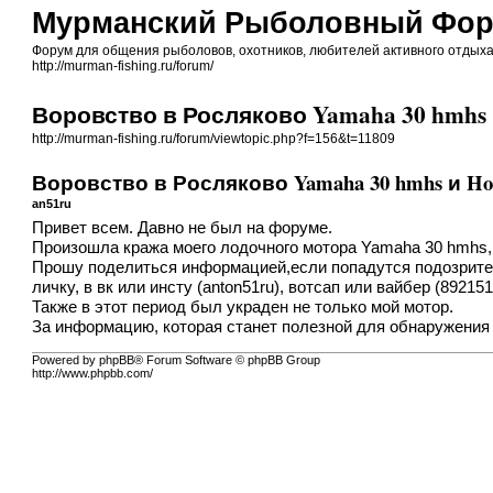
Мурманский Рыболовный Фо
Форум для общения рыболовов, охотников, любителей активного отдыха К
http://murman-fishing.ru/forum/
Воровство в Росляково Yamaha 30 hmhs 
http://murman-fishing.ru/forum/viewtopic.php?f=156&t=11809
Воровство в Росляково Yamaha 30 hmhs и Hon
an51ru
Привет всем. Давно не был на форуме.
Произошла кража моего лодочного мотора Yamaha 30 hmhs, но
Прошу поделиться информацией,если попадутся подозритель
личку, в вк или инсту (anton51ru), вотсап или вайбер (89215
Также в этот период был украден не только мой мотор.
За информацию, которая станет полезной для обнаружения 
Powered by phpBB® Forum Software © phpBB Group
http://www.phpbb.com/