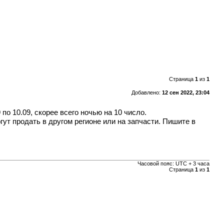
Страница
1
из
1
Добавлено:
12 сен 2022, 23:04
по 10.09, скорее всего ночью на 10 число.
т продать в другом регионе или на запчасти. Пишите в
Часовой пояс: UTC + 3 часа
Страница
1
из
1